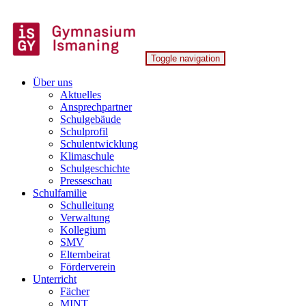
Skip
to
content
Toggle navigation
Gymnasium Ismaning
Über uns
Aktuelles
Ansprechpartner
Schulgebäude
Schulprofil
Schulentwicklung
Klimaschule
Schulgeschichte
Presseschau
Schulfamilie
Schulleitung
Verwaltung
Kollegium
SMV
Elternbeirat
Förderverein
Unterricht
Fächer
MINT