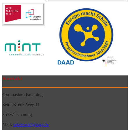
Kontakt
Gymnasium Ismaning
Seidl-Kreuz-Weg 11
85737 Ismaning
Mail:
sekretariat@isgy.de