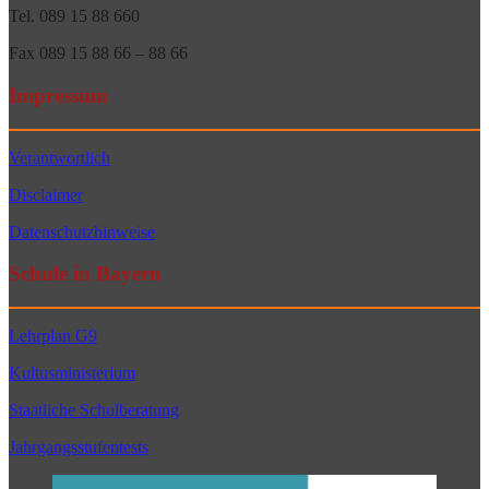
Tel. 089 15 88 660
Fax 089 15 88 66 – 88 66
Impressum
Verantwortlich
Disclaimer
Datenschutzhinweise
Schule in Bayern
Lehrplan G9
Kultusministerium
Staatliche Schulberatung
Jahrgangsstufentests