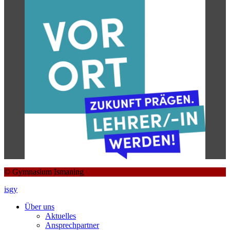
© Gymnasium Ismaning
isgy
Über uns
Aktuelles
Ansprechpartner