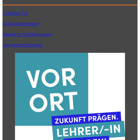
Lehrplan G9
Kultusministerium
Staatliche Schulberatung
Jahrgangsstufentests