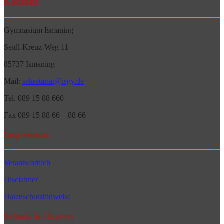
Kontakt
Gymnasium Ismaning
Seidl-Kreuz-Weg 11
85737 Ismaning
Mail:
sekretariat@isgy.de
Tel. 089 15 88 660
Fax 089 15 88 66 – 88 66
Impressum
Verantwortlich
Disclaimer
Datenschutzhinweise
Schule in Bayern