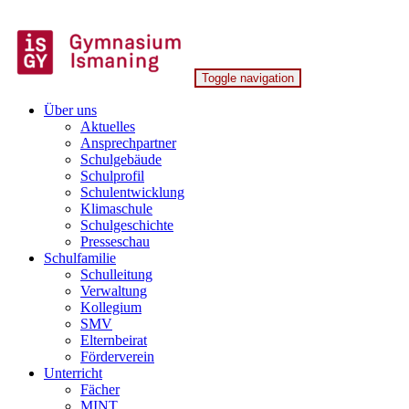
Skip
to
content
Toggle navigation
Gymnasium Ismaning
Über uns
Aktuelles
Ansprechpartner
Schulgebäude
Schulprofil
Schulentwicklung
Klimaschule
Schulgeschichte
Presseschau
Schulfamilie
Schulleitung
Verwaltung
Kollegium
SMV
Elternbeirat
Förderverein
Unterricht
Fächer
MINT