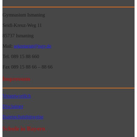
Gymnasium Ismaning
Seidl-Kreuz-Weg 11
85737 Ismaning
Mail:
sekretariat@isgy.de
Tel. 089 15 88 660
Fax 089 15 88 66 – 88 66
Impressum
Verantwortlich
Disclaimer
Datenschutzhinweise
Schule in Bayern