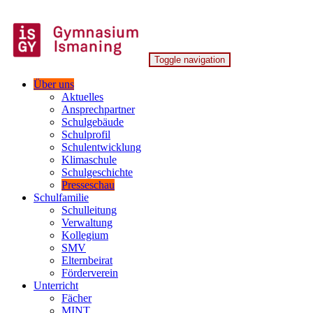
Skip
to
content
Toggle navigation
Gymnasium Ismaning
Über uns
Aktuelles
Ansprechpartner
Schulgebäude
Schulprofil
Schulentwicklung
Klimaschule
Schulgeschichte
Presseschau
Schulfamilie
Schulleitung
Verwaltung
Kollegium
SMV
Elternbeirat
Förderverein
Unterricht
Fächer
MINT