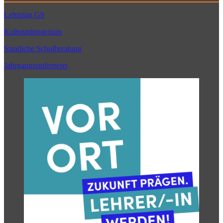
Lehrplan G9
Kultusministerium
Staatliche Schulberatung
Jahrgangsstufentests