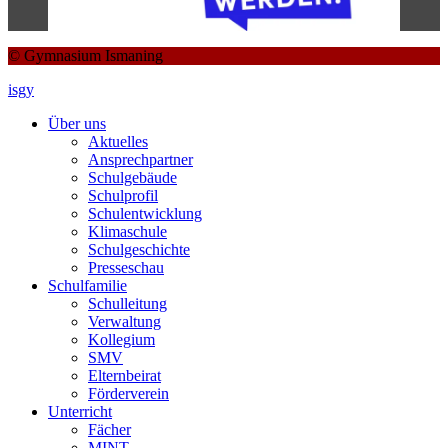
© Gymnasium Ismaning
isgy
Über uns
Aktuelles
Ansprechpartner
Schulgebäude
Schulprofil
Schulentwicklung
Klimaschule
Schulgeschichte
Presseschau
Schulfamilie
Schulleitung
Verwaltung
Kollegium
SMV
Elternbeirat
Förderverein
Unterricht
Fächer
MINT