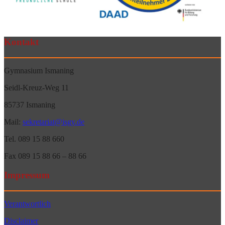
Kontakt
Gymnasium Ismaning
Seidl-Kreuz-Weg 11
85737 Ismaning
Mail:
sekretariat@isgy.de
Tel. 089 15 88 660
Fax 089 15 88 66 – 88 66
Impressum
Verantwortlich
Disclaimer