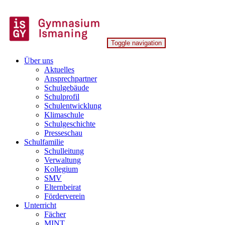
Skip
to
content
Toggle navigation
Gymnasium Ismaning
Über uns
Aktuelles
Ansprechpartner
Schulgebäude
Schulprofil
Schulentwicklung
Klimaschule
Schulgeschichte
Presseschau
Schulfamilie
Schulleitung
Verwaltung
Kollegium
SMV
Elternbeirat
Förderverein
Unterricht
Fächer
MINT