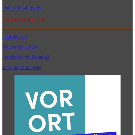
Datenschutzhinweise
Schule in Bayern
Lehrplan G9
Kultusministerium
Staatliche Schulberatung
Jahrgangsstufentests