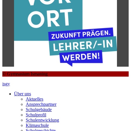
© Gymnasium Ismaning
isgy
Über uns
Aktuelles
Ansprechpartner
Schulgebäude
Schulprofil
Schulentwicklung
Klimaschule
Schulgeschichte