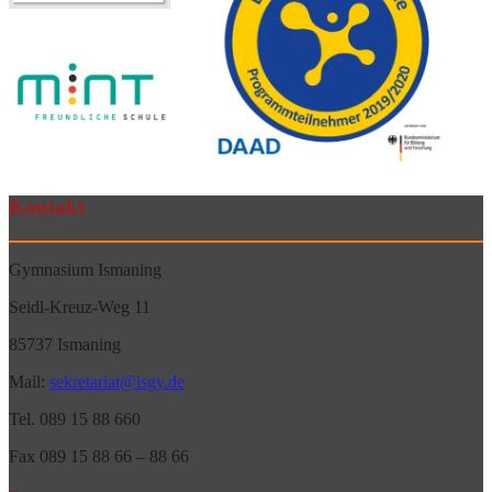
Kontakt
Gymnasium Ismaning
Seidl-Kreuz-Weg 11
85737 Ismaning
Mail:
sekretariat@isgy.de
Tel. 089 15 88 660
Fax 089 15 88 66 – 88 66