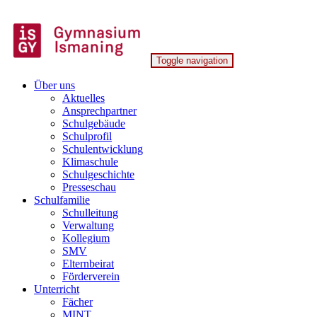
Skip
to
content
Toggle navigation
Gymnasium Ismaning
Über uns
Aktuelles
Ansprechpartner
Schulgebäude
Schulprofil
Schulentwicklung
Klimaschule
Schulgeschichte
Presseschau
Schulfamilie
Schulleitung
Verwaltung
Kollegium
SMV
Elternbeirat
Förderverein
Unterricht
Fächer
MINT