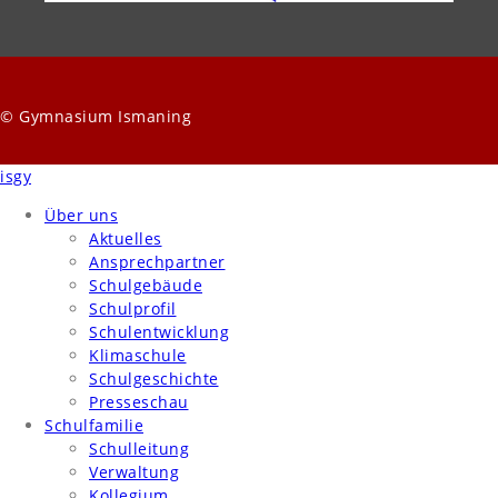
© Gymnasium Ismaning
isgy
Über uns
Aktuelles
Ansprechpartner
Schulgebäude
Schulprofil
Schulentwicklung
Klimaschule
Schulgeschichte
Presseschau
Schulfamilie
Schulleitung
Verwaltung
Kollegium