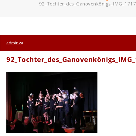
92_Tochter_des_Ganovenkönigs_IMG_1717
adminva
92_Tochter_des_Ganovenkönigs_IMG_