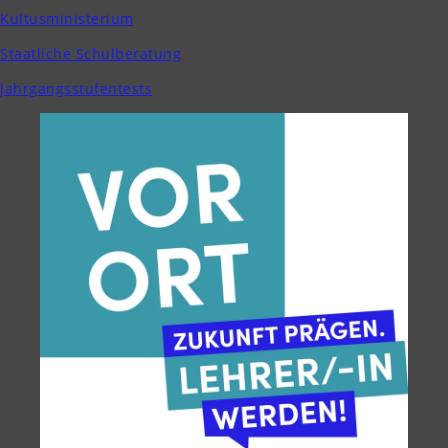
Kultusministerium
Staatliche Schulberatung
Jahrgangsstufentests