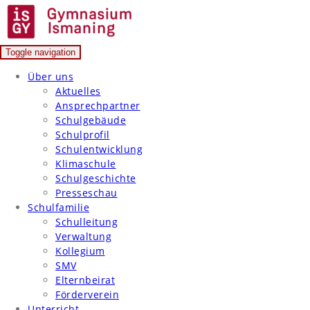
Skip
to
content
Toggle navigation
Gymnasium Ismaning
Über uns
Aktuelles
Ansprechpartner
Schulgebäude
Schulprofil
Schulentwicklung
Klimaschule
Schulgeschichte
Presseschau
Schulfamilie
Schulleitung
Verwaltung
Kollegium
SMV
Elternbeirat
Förderverein
Unterricht