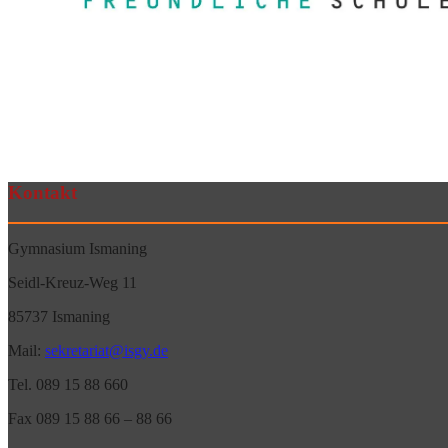
Kontakt
Gymnasium Ismaning
Seidl-Kreuz-Weg 11
85737 Ismaning
Mail:
sekretariat@isgy.de
Tel. 089 15 88 660
Fax 089 15 88 66 – 88 66