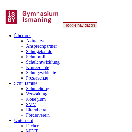
Skip
to
content
Toggle navigation
Gymnasium Ismaning
Über uns
Aktuelles
Ansprechpartner
Schulgebäude
Schulprofil
Schulentwicklung
Klimaschule
Schulgeschichte
Presseschau
Schulfamilie
Schulleitung
Verwaltung
Kollegium
SMV
Elternbeirat
Förderverein
Unterricht
Fächer
MINT