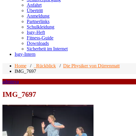
Anfahrt
Übertritt
Anmeldung
Partnerlinks
Schulkleidung
Isgy-Heft
Fitness-Guide
Downloads
Sicherheit im Internet
Isgy-Intern
Home
/
_Rückblick
/
Die Physiker von Dürrenmatt
IMG_7697
adminva
IMG_7697