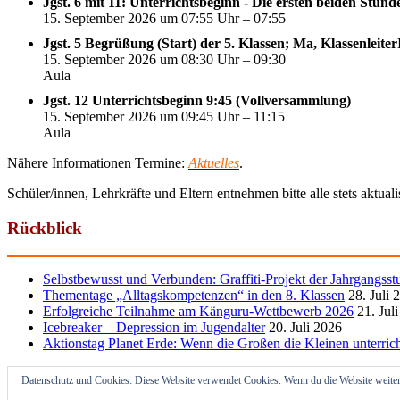
Jgst. 6 mit 11: Unterrichtsbeginn - Die ersten beiden Stun
15. September 2026 um 07:55 Uhr – 07:55
Jgst. 5 Begrüßung (Start) der 5. Klassen; Ma, Klassenleite
15. September 2026 um 08:30 Uhr – 09:30
Aula
Jgst. 12 Unterrichtsbeginn 9:45 (Vollversammlung)
15. September 2026 um 09:45 Uhr – 11:15
Aula
Nähere Informationen Termine:
Aktuelles
.
Schüler/innen, Lehrkräfte und Eltern entnehmen bitte alle stets aktua
Rückblick
Selbstbewusst und Verbunden: Graffiti-Projekt der Jahrgangsst
Thementage „Alltagskompetenzen“ in den 8. Klassen
28. Juli 
Erfolgreiche Teilnahme am Känguru-Wettbewerb 2026
21. Jul
Icebreaker – Depression im Jugendalter
20. Juli 2026
Aktionstag Planet Erde: Wenn die Großen die Kleinen unterric
Datenschutz und Cookies: Diese Website verwendet Cookies. Wenn du die Website weiter