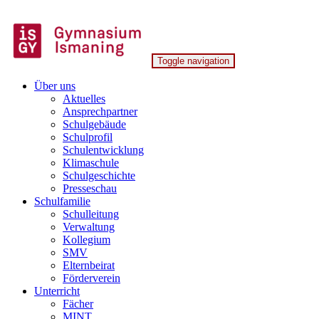
Skip
to
content
Toggle navigation
Gymnasium Ismaning
Über uns
Aktuelles
Ansprechpartner
Schulgebäude
Schulprofil
Schulentwicklung
Klimaschule
Schulgeschichte
Presseschau
Schulfamilie
Schulleitung
Verwaltung
Kollegium
SMV
Elternbeirat
Förderverein
Unterricht
Fächer
MINT