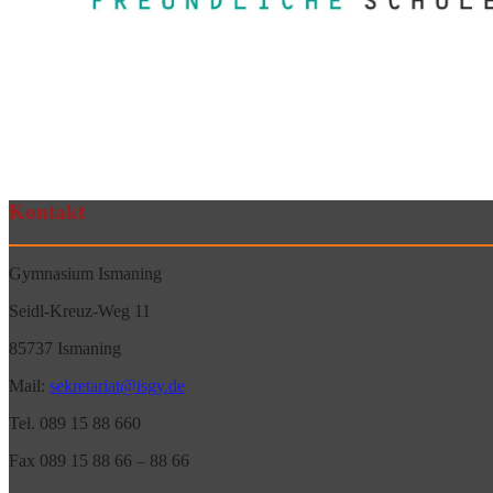
Kontakt
Gymnasium Ismaning
Seidl-Kreuz-Weg 11
85737 Ismaning
Mail:
sekretariat@isgy.de
Tel. 089 15 88 660
Fax 089 15 88 66 – 88 66