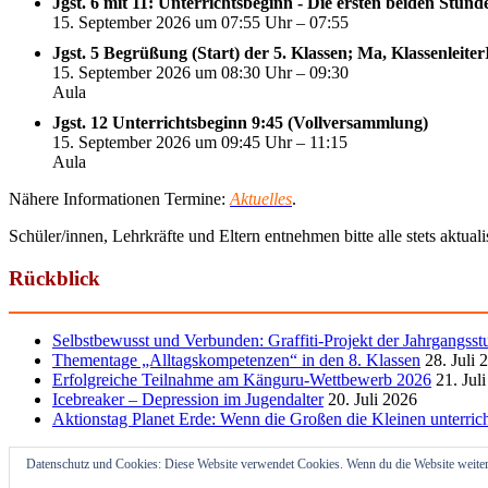
Jgst. 6 mit 11: Unterrichtsbeginn - Die ersten beiden Stun
15. September 2026 um 07:55 Uhr – 07:55
Jgst. 5 Begrüßung (Start) der 5. Klassen; Ma, Klassenleite
15. September 2026 um 08:30 Uhr – 09:30
Aula
Jgst. 12 Unterrichtsbeginn 9:45 (Vollversammlung)
15. September 2026 um 09:45 Uhr – 11:15
Aula
Nähere Informationen Termine:
Aktuelles
.
Schüler/innen, Lehrkräfte und Eltern entnehmen bitte alle stets aktua
Rückblick
Selbstbewusst und Verbunden: Graffiti-Projekt der Jahrgangsst
Thementage „Alltagskompetenzen“ in den 8. Klassen
28. Juli 
Erfolgreiche Teilnahme am Känguru-Wettbewerb 2026
21. Jul
Icebreaker – Depression im Jugendalter
20. Juli 2026
Aktionstag Planet Erde: Wenn die Großen die Kleinen unterric
Datenschutz und Cookies: Diese Website verwendet Cookies. Wenn du die Website weiter