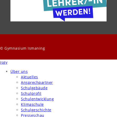
© Gymnasium Ismaning
isgy
Über uns
Aktuelles
Ansprechpartner
Schulgebäude
Schulprofil
Schulentwicklung
Klimaschule
Schulgeschichte
Presseschau