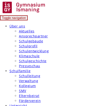
Skip
to
content
Toggle navigation
Gymnasium Ismaning
Über uns
Aktuelles
Ansprechpartner
Schulgebäude
Schulprofil
Schulentwicklung
Klimaschule
Schulgeschichte
Presseschau
Schulfamilie
Schulleitung
Verwaltung
Kollegium
SMV
Elternbeirat
Förderverein
Unterricht