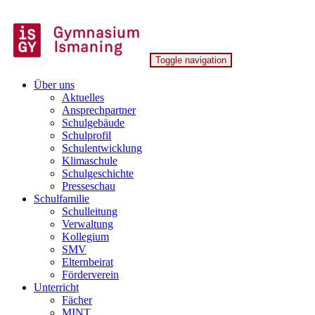
Skip
to
content
Toggle navigation
Gymnasium Ismaning
Über uns
Aktuelles
Ansprechpartner
Schulgebäude
Schulprofil
Schulentwicklung
Klimaschule
Schulgeschichte
Presseschau
Schulfamilie
Schulleitung
Verwaltung
Kollegium
SMV
Elternbeirat
Förderverein
Unterricht
Fächer
MINT