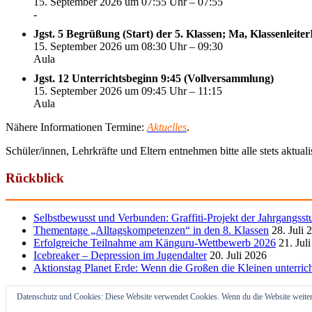
15. September 2026 um 07:55 Uhr – 07:55
-
Jgst. 5 Begrüßung (Start) der 5. Klassen; Ma, Klassenleite
15. September 2026 um 08:30 Uhr – 09:30
Aula
Jgst. 12 Unterrichtsbeginn 9:45 (Vollversammlung)
15. September 2026 um 09:45 Uhr – 11:15
Aula
Nähere Informationen Termine:
Aktuelles
.
Schüler/innen, Lehrkräfte und Eltern entnehmen bitte alle stets aktua
Rückblick
Selbstbewusst und Verbunden: Graffiti-Projekt der Jahrgangsst
Thementage „Alltagskompetenzen“ in den 8. Klassen
28. Juli 
Erfolgreiche Teilnahme am Känguru-Wettbewerb 2026
21. Jul
Icebreaker – Depression im Jugendalter
20. Juli 2026
Aktionstag Planet Erde: Wenn die Großen die Kleinen unterric
Datenschutz und Cookies: Diese Website verwendet Cookies. Wenn du die Website weiter