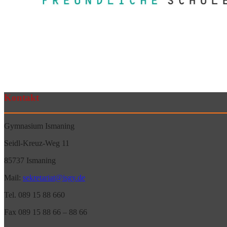
Kontakt
Gymnasium Ismaning
Seidl-Kreuz-Weg 11
85737 Ismaning
Mail:
sekretariat@isgy.de
Tel. 089 15 88 660
Fax 089 15 88 66 – 88 66