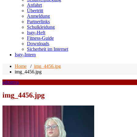
Anfahrt
Übertritt
Anmeldung
Partnerlinks
Schulkleidung
Isgy-Heft
Fitness-Guide
Downloads
Sicherheit im Internet
Isgy-Intern
Home
/
img_4456.jpg
img_4456.jpg
adminva
img_4456.jpg