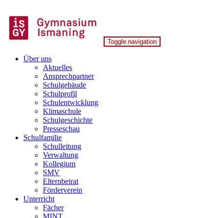
Skip
to
content
Toggle navigation
Gymnasium Ismaning
Über uns
Aktuelles
Ansprechpartner
Schulgebäude
Schulprofil
Schulentwicklung
Klimaschule
Schulgeschichte
Presseschau
Schulfamilie
Schulleitung
Verwaltung
Kollegium
SMV
Elternbeirat
Förderverein
Unterricht
Fächer
MINT