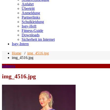
Anfahrt
Übertritt
Anmeldung
Partnerlinks
Schulkleidung
Isgy-Heft
Fitness-Guide
Downloads
Sicherheit im Internet
Isgy-Intern
Home
/
img_4516.jpg
img_4516.jpg
adminva
img_4516.jpg