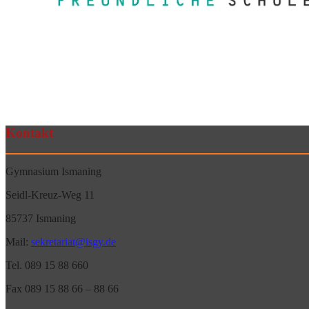
Kontakt
Gymnasium Ismaning
Seidl-Kreuz-Weg 11
85737 Ismaning
Mail:
sekretariat@isgy.de
Tel. 089 15 88 660
Fax 089 15 88 66 – 88 66