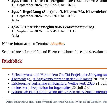
Jgst. 6 mit 11: Unterrichtsbeginn - Die ersten beiden Stun
15. September 2026 um 07:55 Uhr – 07:55
Jgst. 5 Begrüßung (Start) der 5. Klassen; Ma, Klassenleite
15. September 2026 um 08:30 Uhr – 09:30
Aula
Jgst. 12 Unterrichtsbeginn 9:45 (Vollversammlung)
15. September 2026 um 09:45 Uhr – 11:15
Aula
Nähere Informationen Termine:
Aktuelles
.
Schüler/innen, Lehrkräfte und Eltern entnehmen bitte alle stets aktua
Rückblick
Selbstbewusst und Verbunden: Graffiti-Projekt der Jahrgangsst
Thementage „Alltagskompetenzen“ in den 8. Klassen
28. Juli 
Erfolgreiche Teilnahme am Känguru-Wettbewerb 2026
21. Jul
Icebreaker – Depression im Jugendalter
20. Juli 2026
Aktionstag Planet Erde: Wenn die Großen die Kleinen unterric
Datenschutz und Cookies: Diese Website verwendet Cookies. Wenn du die Website weiter