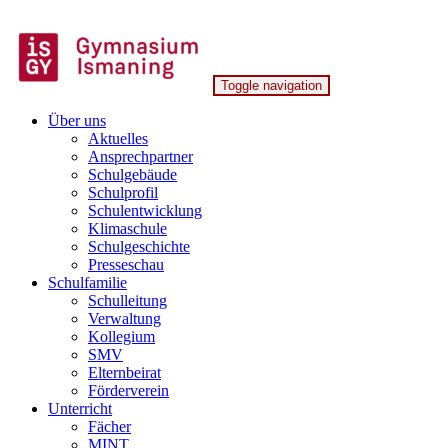
Skip
to
content
Toggle navigation
Gymnasium Ismaning
Über uns
Aktuelles
Ansprechpartner
Schulgebäude
Schulprofil
Schulentwicklung
Klimaschule
Schulgeschichte
Presseschau
Schulfamilie
Schulleitung
Verwaltung
Kollegium
SMV
Elternbeirat
Förderverein
Unterricht
Fächer
MINT