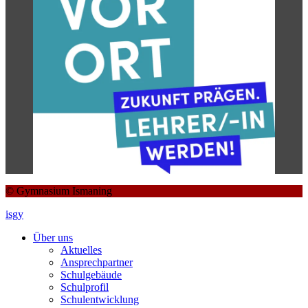
© Gymnasium Ismaning
isgy
Über uns
Aktuelles
Ansprechpartner
Schulgebäude
Schulprofil
Schulentwicklung