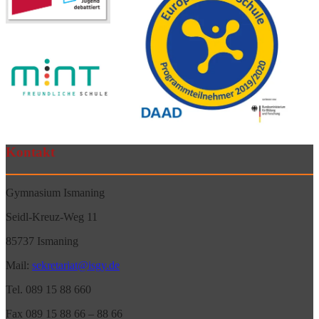
Kontakt
Gymnasium Ismaning
Seidl-Kreuz-Weg 11
85737 Ismaning
Mail:
sekretariat@isgy.de
Tel. 089 15 88 660
Fax 089 15 88 66 – 88 66