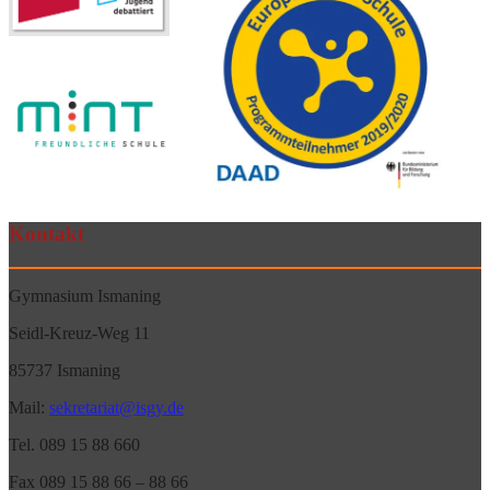
Kontakt
Gymnasium Ismaning
Seidl-Kreuz-Weg 11
85737 Ismaning
Mail:
sekretariat@isgy.de
Tel. 089 15 88 660
Fax 089 15 88 66 – 88 66