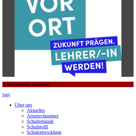
© Gymnasium Ismaning
isgy
Über uns
Aktuelles
Ansprechpartner
Schulgebäude
Schulprofil
Schulentwicklung