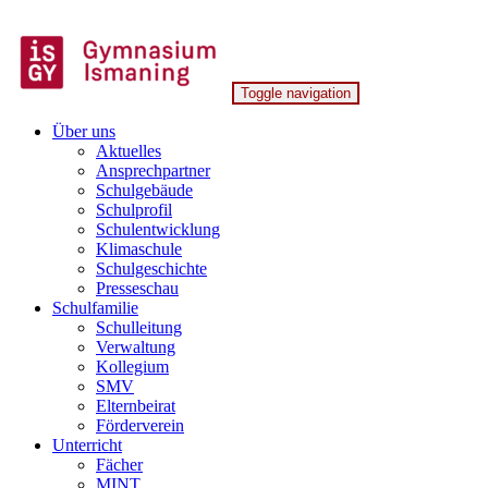
Skip
to
content
Toggle navigation
Gymnasium Ismaning
Über uns
Aktuelles
Ansprechpartner
Schulgebäude
Schulprofil
Schulentwicklung
Klimaschule
Schulgeschichte
Presseschau
Schulfamilie
Schulleitung
Verwaltung
Kollegium
SMV
Elternbeirat
Förderverein
Unterricht
Fächer
MINT