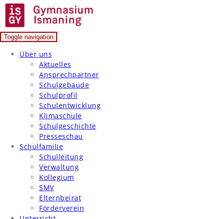
Skip
to
content
Toggle navigation
Gymnasium Ismaning
Über uns
Aktuelles
Ansprechpartner
Schulgebäude
Schulprofil
Schulentwicklung
Klimaschule
Schulgeschichte
Presseschau
Schulfamilie
Schulleitung
Verwaltung
Kollegium
SMV
Elternbeirat
Förderverein
Unterricht