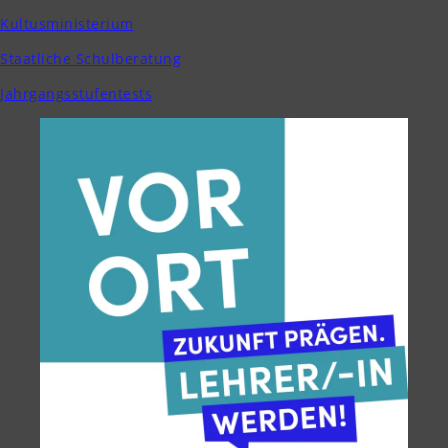
Kultusministerium
Staatliche Schulberatung
Jahrgangsstufentests