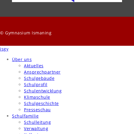
© Gymnasium Ismaning
isgy
Über uns
Aktuelles
Ansprechpartner
Schulgebäude
Schulprofil
Schulentwicklung
Klimaschule
Schulgeschichte
Presseschau
Schulfamilie
Schulleitung
Verwaltung