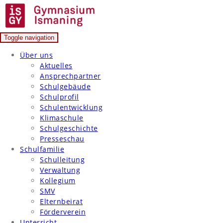
Skip
to
content
Toggle navigation
Gymnasium Ismaning
Über uns
Aktuelles
Ansprechpartner
Schulgebäude
Schulprofil
Schulentwicklung
Klimaschule
Schulgeschichte
Presseschau
Schulfamilie
Schulleitung
Verwaltung
Kollegium
SMV
Elternbeirat
Förderverein
Unterricht