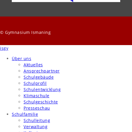
© Gymnasium Ismaning
isgy
Über uns
Aktuelles
Ansprechpartner
Schulgebäude
Schulprofil
Schulentwicklung
Klimaschule
Schulgeschichte
Presseschau
Schulfamilie
Schulleitung
Verwaltung