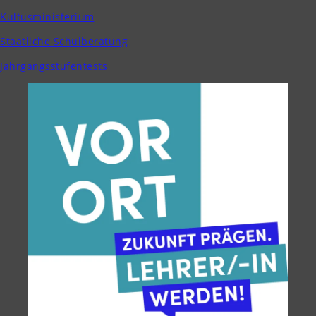
Kultusministerium
Staatliche Schulberatung
Jahrgangsstufentests