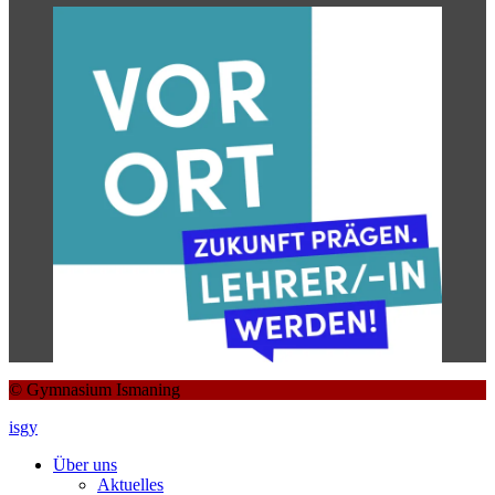
© Gymnasium Ismaning
isgy
Über uns
Aktuelles