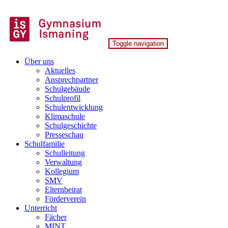
Skip
to
content
Toggle navigation
Gymnasium Ismaning
Über uns
Aktuelles
Ansprechpartner
Schulgebäude
Schulprofil
Schulentwicklung
Klimaschule
Schulgeschichte
Presseschau
Schulfamilie
Schulleitung
Verwaltung
Kollegium
SMV
Elternbeirat
Förderverein
Unterricht
Fächer
MINT