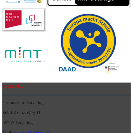
Kontakt
Gymnasium Ismaning
Seidl-Kreuz-Weg 11
85737 Ismaning
Mail:
sekretariat@isgy.de