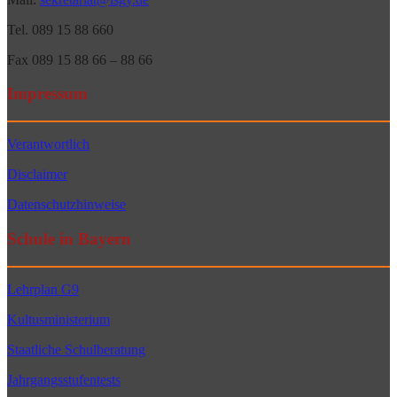
Tel. 089 15 88 660
Fax 089 15 88 66 – 88 66
Impressum
Verantwortlich
Disclaimer
Datenschutzhinweise
Schule in Bayern
Lehrplan G9
Kultusministerium
Staatliche Schulberatung
Jahrgangsstufentests