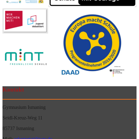
Kontakt
Gymnasium Ismaning
Seidl-Kreuz-Weg 11
85737 Ismaning
Mail:
sekretariat@isgy.de