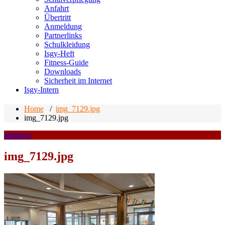
Anfahrt
Übertritt
Anmeldung
Partnerlinks
Schulkleidung
Isgy-Heft
Fitness-Guide
Downloads
Sicherheit im Internet
Isgy-Intern
Home
/
img_7129.jpg
img_7129.jpg
adminva
img_7129.jpg