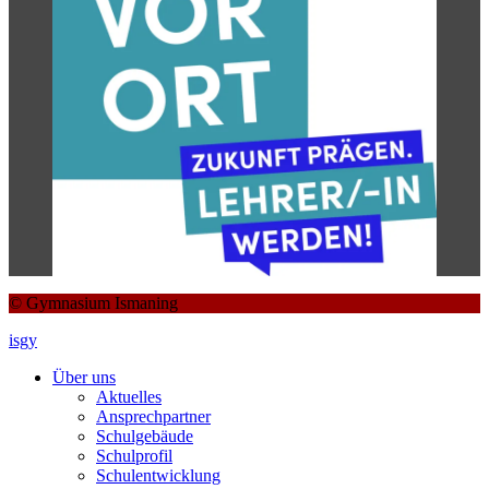
© Gymnasium Ismaning
isgy
Über uns
Aktuelles
Ansprechpartner
Schulgebäude
Schulprofil
Schulentwicklung