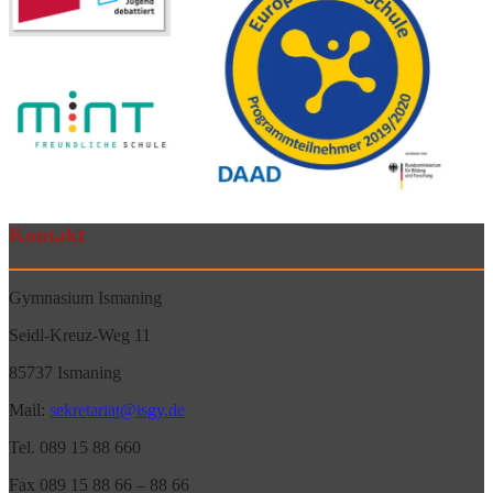
Kontakt
Gymnasium Ismaning
Seidl-Kreuz-Weg 11
85737 Ismaning
Mail:
sekretariat@isgy.de
Tel. 089 15 88 660
Fax 089 15 88 66 – 88 66