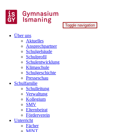
Skip
to
content
Toggle navigation
Gymnasium Ismaning
Über uns
Aktuelles
Ansprechpartner
Schulgebäude
Schulprofil
Schulentwicklung
Klimaschule
Schulgeschichte
Presseschau
Schulfamilie
Schulleitung
Verwaltung
Kollegium
SMV
Elternbeirat
Förderverein
Unterricht
Fächer
MINT