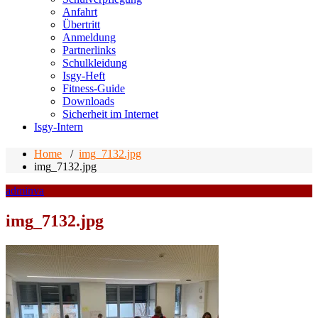
Anfahrt
Übertritt
Anmeldung
Partnerlinks
Schulkleidung
Isgy-Heft
Fitness-Guide
Downloads
Sicherheit im Internet
Isgy-Intern
Home
/
img_7132.jpg
img_7132.jpg
adminva
img_7132.jpg