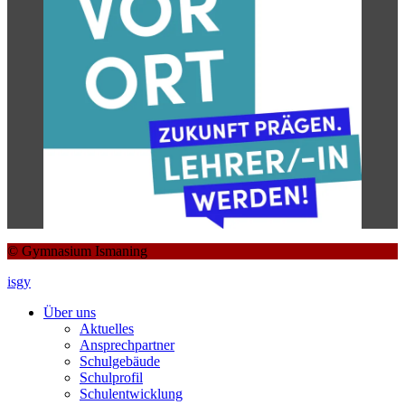
© Gymnasium Ismaning
isgy
Über uns
Aktuelles
Ansprechpartner
Schulgebäude
Schulprofil
Schulentwicklung