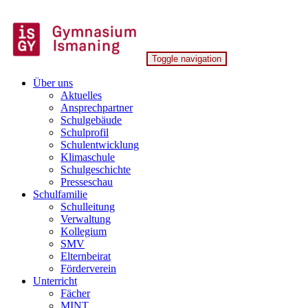
Skip
to
content
Toggle navigation
Gymnasium Ismaning
Über uns
Aktuelles
Ansprechpartner
Schulgebäude
Schulprofil
Schulentwicklung
Klimaschule
Schulgeschichte
Presseschau
Schulfamilie
Schulleitung
Verwaltung
Kollegium
SMV
Elternbeirat
Förderverein
Unterricht
Fächer
MINT