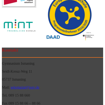
Kontakt
Gymnasium Ismaning
Seidl-Kreuz-Weg 11
85737 Ismaning
Mail:
sekretariat@isgy.de
Tel. 089 15 88 660
Fax 089 15 88 66 – 88 66