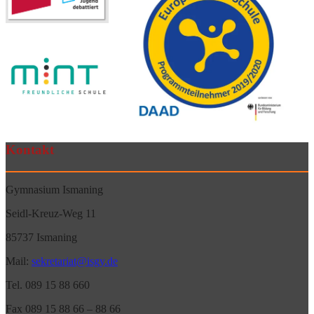
Kontakt
Gymnasium Ismaning
Seidl-Kreuz-Weg 11
85737 Ismaning
Mail:
sekretariat@isgy.de
Tel. 089 15 88 660
Fax 089 15 88 66 – 88 66