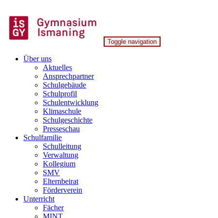
Skip
to
content
Toggle navigation
Gymnasium Ismaning
Über uns
Aktuelles
Ansprechpartner
Schulgebäude
Schulprofil
Schulentwicklung
Klimaschule
Schulgeschichte
Presseschau
Schulfamilie
Schulleitung
Verwaltung
Kollegium
SMV
Elternbeirat
Förderverein
Unterricht
Fächer
MINT