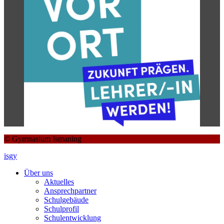
© Gymnasium Ismaning
isgy
Über uns
Aktuelles
Ansprechpartner
Schulgebäude
Schulprofil
Schulentwicklung