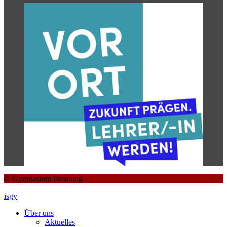
© Gymnasium Ismaning
isgy
Über uns
Aktuelles