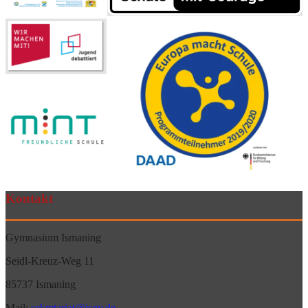
Kontakt
Gymnasium Ismaning
Seidl-Kreuz-Weg 11
85737 Ismaning
Mail:
sekretariat@isgy.de