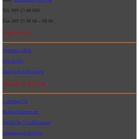
Tel. 089 15 88 660
Fax 089 15 88 66 – 88 66
Impressum
Verantwortlich
Disclaimer
Datenschutzhinweise
Schule in Bayern
Lehrplan G9
Kultusministerium
Staatliche Schulberatung
Jahrgangsstufentests