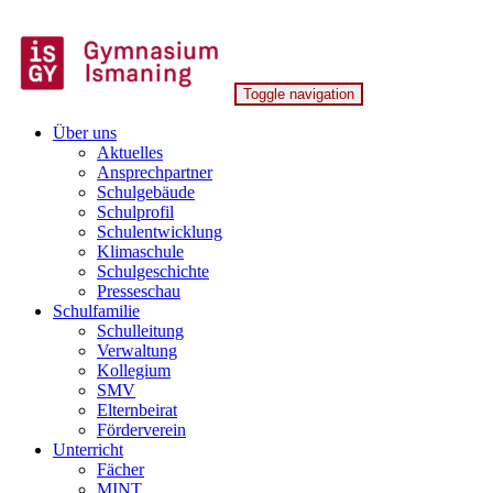
Skip
to
content
Toggle navigation
Gymnasium Ismaning
Über uns
Aktuelles
Ansprechpartner
Schulgebäude
Schulprofil
Schulentwicklung
Klimaschule
Schulgeschichte
Presseschau
Schulfamilie
Schulleitung
Verwaltung
Kollegium
SMV
Elternbeirat
Förderverein
Unterricht
Fächer
MINT