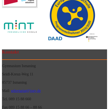
Kontakt
Gymnasium Ismaning
Seidl-Kreuz-Weg 11
85737 Ismaning
Mail:
sekretariat@isgy.de
Tel. 089 15 88 660
Fax 089 15 88 66 – 88 66