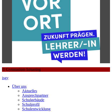
© Gymnasium Ismaning
isgy
Über uns
Aktuelles
Ansprechpartner
Schulgebäude
Schulprofil
Schulentwicklung