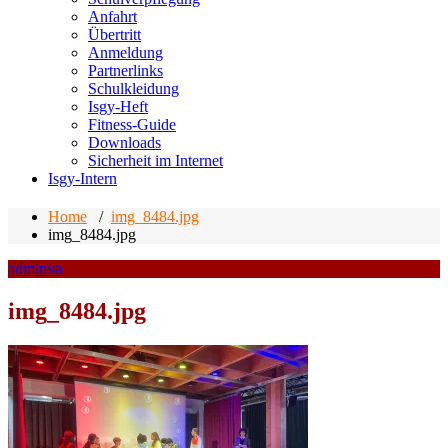
Anfahrt
Übertritt
Anmeldung
Partnerlinks
Schulkleidung
Isgy-Heft
Fitness-Guide
Downloads
Sicherheit im Internet
Isgy-Intern
Home
/
img_8484.jpg
img_8484.jpg
adminva
img_8484.jpg