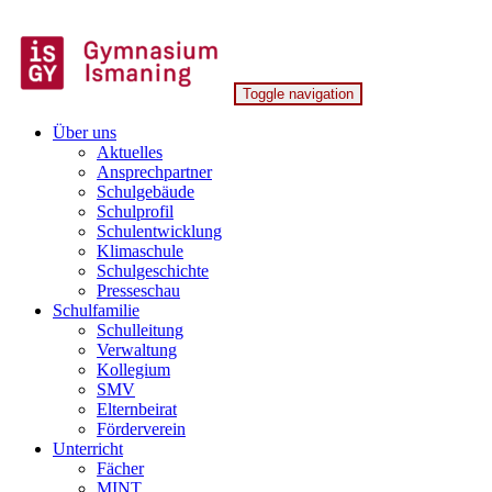
Skip
to
content
Toggle navigation
Gymnasium Ismaning
Über uns
Aktuelles
Ansprechpartner
Schulgebäude
Schulprofil
Schulentwicklung
Klimaschule
Schulgeschichte
Presseschau
Schulfamilie
Schulleitung
Verwaltung
Kollegium
SMV
Elternbeirat
Förderverein
Unterricht
Fächer
MINT