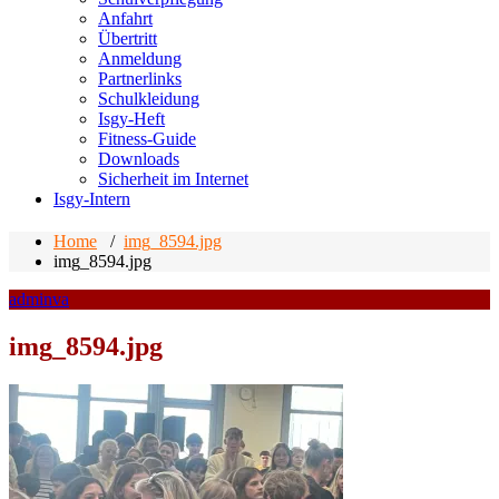
Anfahrt
Übertritt
Anmeldung
Partnerlinks
Schulkleidung
Isgy-Heft
Fitness-Guide
Downloads
Sicherheit im Internet
Isgy-Intern
Home
/
img_8594.jpg
img_8594.jpg
adminva
img_8594.jpg