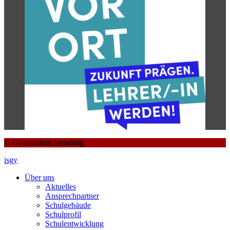
© Gymnasium Ismaning
isgy
Über uns
Aktuelles
Ansprechpartner
Schulgebäude
Schulprofil
Schulentwicklung