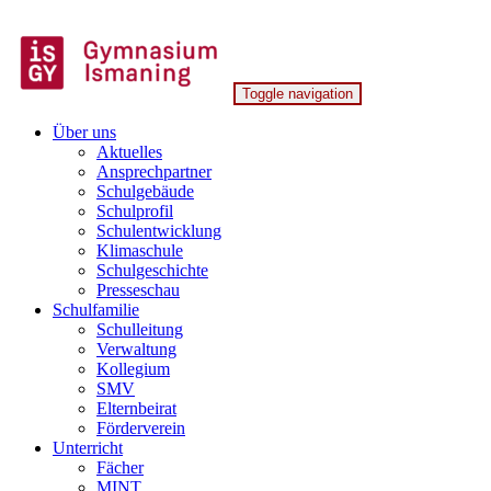
Skip
to
content
Toggle navigation
Gymnasium Ismaning
Über uns
Aktuelles
Ansprechpartner
Schulgebäude
Schulprofil
Schulentwicklung
Klimaschule
Schulgeschichte
Presseschau
Schulfamilie
Schulleitung
Verwaltung
Kollegium
SMV
Elternbeirat
Förderverein
Unterricht
Fächer
MINT