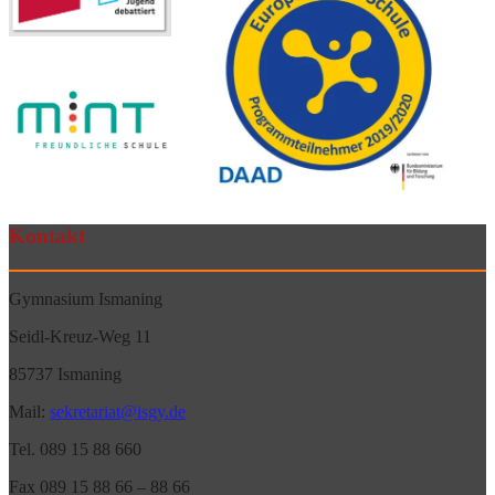
Kontakt
Gymnasium Ismaning
Seidl-Kreuz-Weg 11
85737 Ismaning
Mail:
sekretariat@isgy.de
Tel. 089 15 88 660
Fax 089 15 88 66 – 88 66