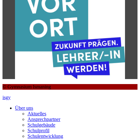
© Gymnasium Ismaning
isgy
Über uns
Aktuelles
Ansprechpartner
Schulgebäude
Schulprofil
Schulentwicklung