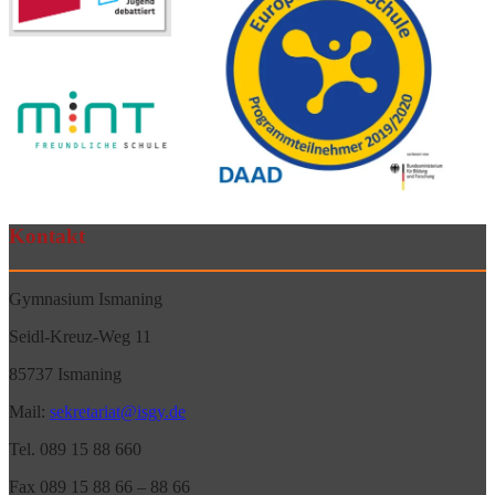
Kontakt
Gymnasium Ismaning
Seidl-Kreuz-Weg 11
85737 Ismaning
Mail:
sekretariat@isgy.de
Tel. 089 15 88 660
Fax 089 15 88 66 – 88 66