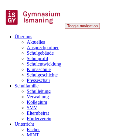
Skip
to
content
Toggle navigation
Gymnasium Ismaning
Über uns
Aktuelles
Ansprechpartner
Schulgebäude
Schulprofil
Schulentwicklung
Klimaschule
Schulgeschichte
Presseschau
Schulfamilie
Schulleitung
Verwaltung
Kollegium
SMV
Elternbeirat
Förderverein
Unterricht
Fächer
MINT