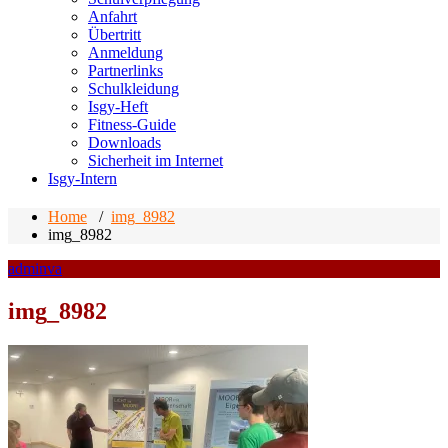
Anfahrt
Übertritt
Anmeldung
Partnerlinks
Schulkleidung
Isgy-Heft
Fitness-Guide
Downloads
Sicherheit im Internet
Isgy-Intern
Home
/
img_8982
img_8982
adminva
img_8982