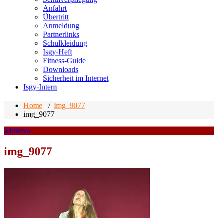
Anfahrt
Übertritt
Anmeldung
Partnerlinks
Schulkleidung
Isgy-Heft
Fitness-Guide
Downloads
Sicherheit im Internet
Isgy-Intern
Home
/
img_9077
img_9077
adminva
img_9077