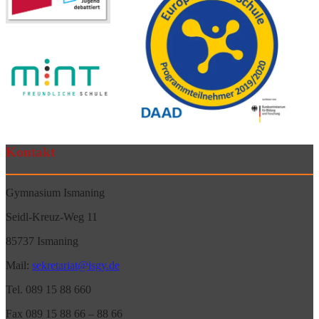
Kontakt
Gymnasium Ismaning
Seidl-Kreuz-Weg 11
85737 Ismaning
Mail:
sekretariat@isgy.de
Tel. 089 15 88 660
Fax 089 15 88 66 – 88 66