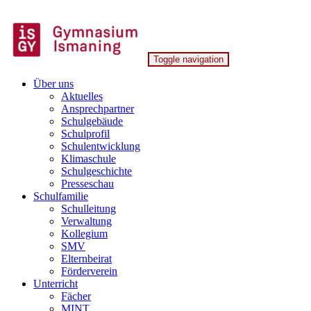
Skip
to
content
Toggle navigation
Gymnasium Ismaning
Über uns
Aktuelles
Ansprechpartner
Schulgebäude
Schulprofil
Schulentwicklung
Klimaschule
Schulgeschichte
Presseschau
Schulfamilie
Schulleitung
Verwaltung
Kollegium
SMV
Elternbeirat
Förderverein
Unterricht
Fächer
MINT