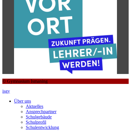
© Gymnasium Ismaning
isgy
Über uns
Aktuelles
Ansprechpartner
Schulgebäude
Schulprofil
Schulentwicklung