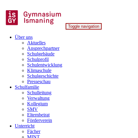
Skip
to
content
Toggle navigation
Gymnasium Ismaning
Über uns
Aktuelles
Ansprechpartner
Schulgebäude
Schulprofil
Schulentwicklung
Klimaschule
Schulgeschichte
Presseschau
Schulfamilie
Schulleitung
Verwaltung
Kollegium
SMV
Elternbeirat
Förderverein
Unterricht
Fächer
MINT