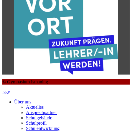
© Gymnasium Ismaning
isgy
Über uns
Aktuelles
Ansprechpartner
Schulgebäude
Schulprofil
Schulentwicklung