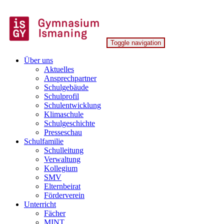
Skip
to
content
Toggle navigation
Gymnasium Ismaning
Über uns
Aktuelles
Ansprechpartner
Schulgebäude
Schulprofil
Schulentwicklung
Klimaschule
Schulgeschichte
Presseschau
Schulfamilie
Schulleitung
Verwaltung
Kollegium
SMV
Elternbeirat
Förderverein
Unterricht
Fächer
MINT