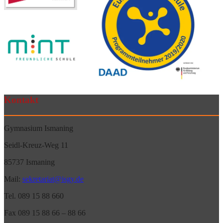
Kontakt
Gymnasium Ismaning
Seidl-Kreuz-Weg 11
85737 Ismaning
Mail:
sekretariat@isgy.de
Tel. 089 15 88 660
Fax 089 15 88 66 – 88 66