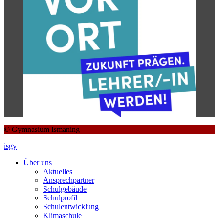
© Gymnasium Ismaning
isgy
Über uns
Aktuelles
Ansprechpartner
Schulgebäude
Schulprofil
Schulentwicklung
Klimaschule