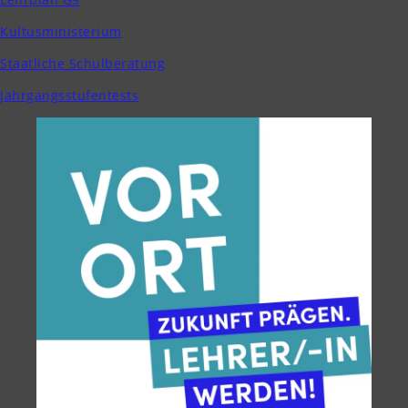
Kultusministerium
Staatliche Schulberatung
Jahrgangsstufentests