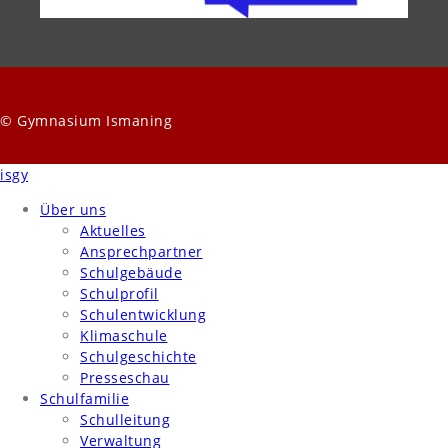
© Gymnasium Ismaning
isgy
Über uns
Aktuelles
Ansprechpartner
Schulgebäude
Schulprofil
Schulentwicklung
Klimaschule
Schulgeschichte
Presseschau
Schulfamilie
Schulleitung
Verwaltung