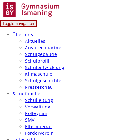
Skip
to
content
Toggle navigation
Gymnasium Ismaning
Über uns
Aktuelles
Ansprechpartner
Schulgebäude
Schulprofil
Schulentwicklung
Klimaschule
Schulgeschichte
Presseschau
Schulfamilie
Schulleitung
Verwaltung
Kollegium
SMV
Elternbeirat
Förderverein
Unterricht