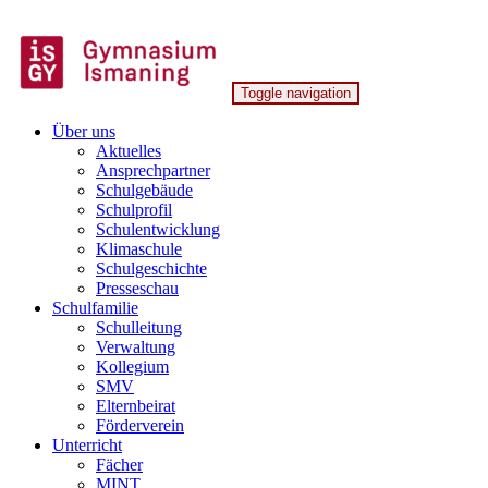
Skip
to
content
Toggle navigation
Gymnasium Ismaning
Über uns
Aktuelles
Ansprechpartner
Schulgebäude
Schulprofil
Schulentwicklung
Klimaschule
Schulgeschichte
Presseschau
Schulfamilie
Schulleitung
Verwaltung
Kollegium
SMV
Elternbeirat
Förderverein
Unterricht
Fächer
MINT