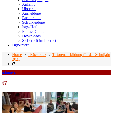
Anfahrt
Übertritt
Anmeldung
Partnerlinks
Schulkleidung
Isgy-Heft
Fitness-Guide
Downloads
Sicherheit im Internet
Isgy-Intern
Home
/
_Rückblick
/
Tutorenausbildung für das Schuljahr
2021
t7
adminva
t7