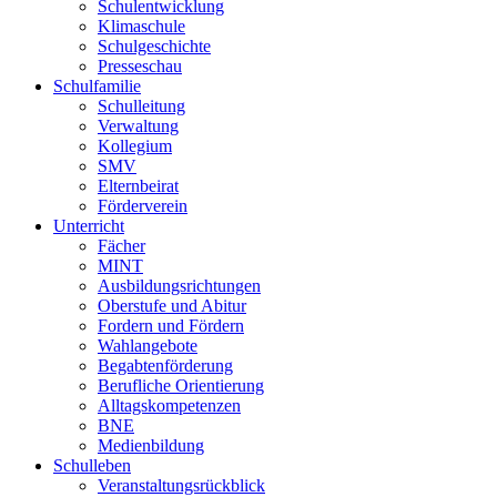
Schulentwicklung
Klimaschule
Schulgeschichte
Presseschau
Schulfamilie
Schulleitung
Verwaltung
Kollegium
SMV
Elternbeirat
Förderverein
Unterricht
Fächer
MINT
Ausbildungsrichtungen
Oberstufe und Abitur
Fordern und Fördern
Wahlangebote
Begabtenförderung
Berufliche Orientierung
Alltagskompetenzen
BNE
Medienbildung
Schulleben
Veranstaltungsrückblick