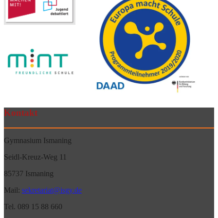
Kontakt
Gymnasium Ismaning
Seidl-Kreuz-Weg 11
85737 Ismaning
Mail:
sekretariat@isgy.de
Tel. 089 15 88 660