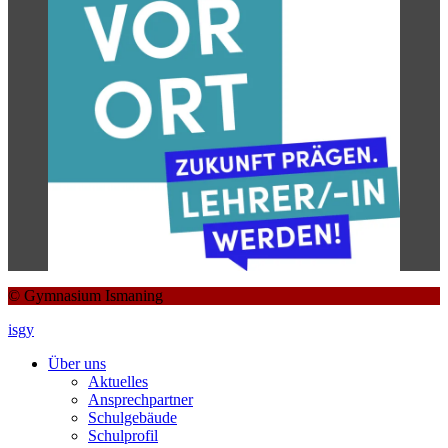
© Gymnasium Ismaning
isgy
Über uns
Aktuelles
Ansprechpartner
Schulgebäude
Schulprofil