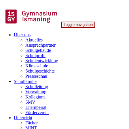
Skip
to
content
Toggle navigation
Gymnasium Ismaning
Über uns
Aktuelles
Ansprechpartner
Schulgebäude
Schulprofil
Schulentwicklung
Klimaschule
Schulgeschichte
Presseschau
Schulfamilie
Schulleitung
Verwaltung
Kollegium
SMV
Elternbeirat
Förderverein
Unterricht
Fächer
MINT