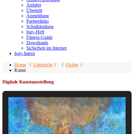
Anfahrt
Übertritt
Anmeldung
Partnerlinks
Schulkleidung
Isgy-Heft
Fitness-Guide
Downloads
Sicherheit im Internet
Isgy-Intern
Home
/
Unterricht
/ /
Fächer
/
Kunst
Digitale Kunstausstellung