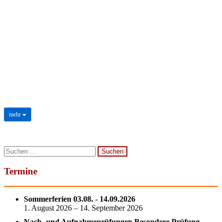
Do it yourself Bastelstand und
Weihnachtskartenverkauf
Eine Freude machen muss nichts kosten. Am Nabo Bastelstand
auf dem Weihnachtsbasar konnte jeder der wollte aus Abfällen
ein Last-Minute-Weihnachtsgeschenk ...
mehr
mehr
Suchen
nach:
Termine
Sommerferien 03.08. - 14.09.2026
1. August 2026 – 14. September 2026
Nach- und Aufnahmeprüfungen Besondere Prüfung