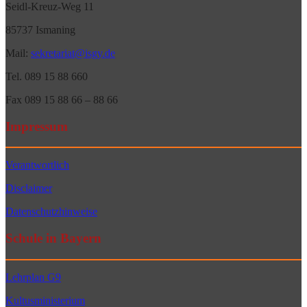
Seidl-Kreuz-Weg 11
85737 Ismaning
Mail:
sekretariat@isgy.de
Tel. 089 15 88 660
Fax 089 15 88 66 – 88 66
Impressum
Verantwortlich
Disclaimer
Datenschutzhinweise
Schule in Bayern
Lehrplan G9
Kultusministerium