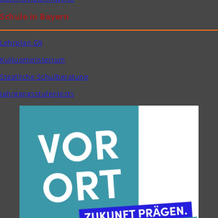
Schule in Bayern
Lehrplan G9
Kultusministerium
Staatliche Schulberatung
Jahrgangsstufentests