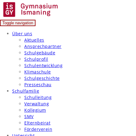
Skip
to
content
Toggle navigation
Gymnasium Ismaning
Über uns
Aktuelles
Ansprechpartner
Schulgebäude
Schulprofil
Schulentwicklung
Klimaschule
Schulgeschichte
Presseschau
Schulfamilie
Schulleitung
Verwaltung
Kollegium
SMV
Elternbeirat
Förderverein
Unterricht