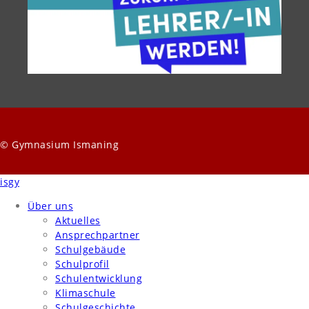
© Gymnasium Ismaning
isgy
Über uns
Aktuelles
Ansprechpartner
Schulgebäude
Schulprofil
Schulentwicklung
Klimaschule
Schulgeschichte