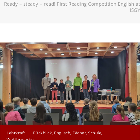
Ready – steady – read! First Reading Competition English at
ISGY
Lehrkraft
_Rückblick
,
Englisch
,
Fächer
,
Schule
,
Wettbewerbe