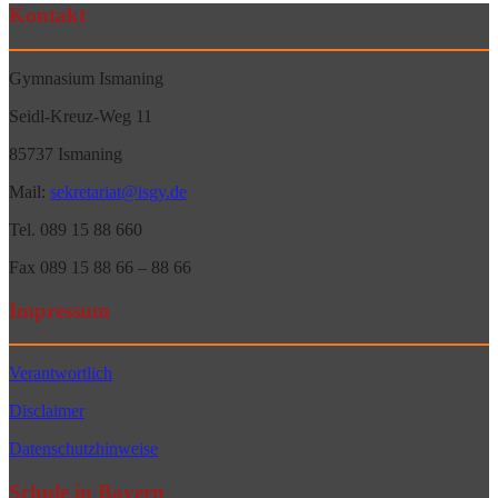
Kontakt
Gymnasium Ismaning
Seidl-Kreuz-Weg 11
85737 Ismaning
Mail:
sekretariat@isgy.de
Tel. 089 15 88 660
Fax 089 15 88 66 – 88 66
Impressum
Verantwortlich
Disclaimer
Datenschutzhinweise
Schule in Bayern