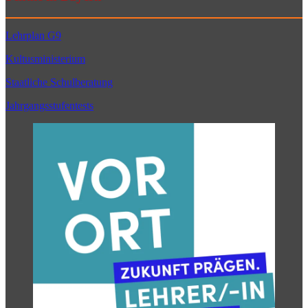
Lehrplan G9
Kultusministerium
Staatliche Schulberatung
Jahrgangsstufentests