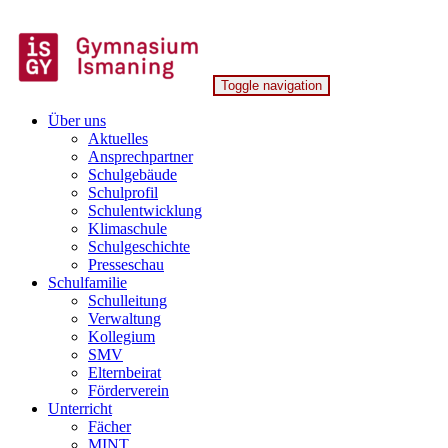
Skip
to
content
Toggle navigation
Gymnasium Ismaning
Über uns
Aktuelles
Ansprechpartner
Schulgebäude
Schulprofil
Schulentwicklung
Klimaschule
Schulgeschichte
Presseschau
Schulfamilie
Schulleitung
Verwaltung
Kollegium
SMV
Elternbeirat
Förderverein
Unterricht
Fächer
MINT