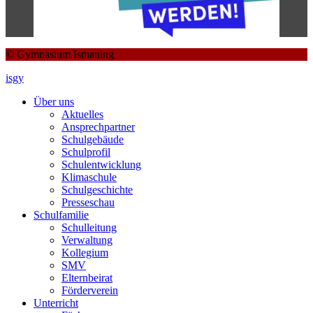
© Gymnasium Ismaning
isgy
Über uns
Aktuelles
Ansprechpartner
Schulgebäude
Schulprofil
Schulentwicklung
Klimaschule
Schulgeschichte
Presseschau
Schulfamilie
Schulleitung
Verwaltung
Kollegium
SMV
Elternbeirat
Förderverein
Unterricht