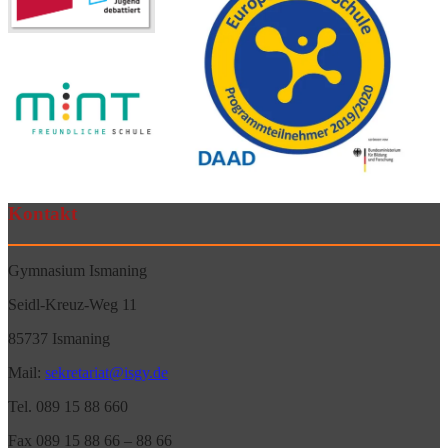
Kontakt
Gymnasium Ismaning
Seidl-Kreuz-Weg 11
85737 Ismaning
Mail:
sekretariat@isgy.de
Tel. 089 15 88 660
Fax 089 15 88 66 – 88 66