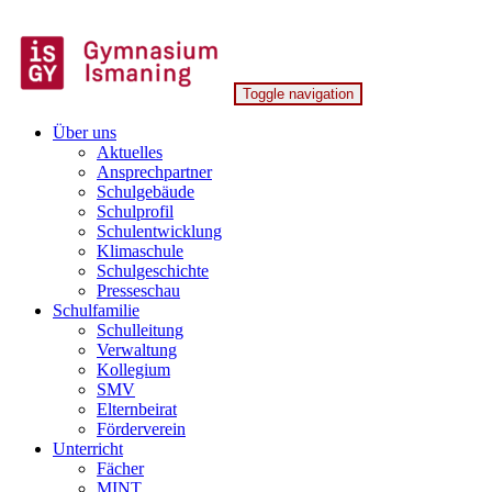
Skip
to
content
Toggle navigation
Gymnasium Ismaning
Über uns
Aktuelles
Ansprechpartner
Schulgebäude
Schulprofil
Schulentwicklung
Klimaschule
Schulgeschichte
Presseschau
Schulfamilie
Schulleitung
Verwaltung
Kollegium
SMV
Elternbeirat
Förderverein
Unterricht
Fächer
MINT