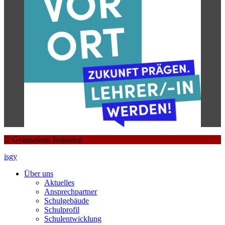
© Gymnasium Ismaning
isgy
Über uns
Aktuelles
Ansprechpartner
Schulgebäude
Schulprofil
Schulentwicklung