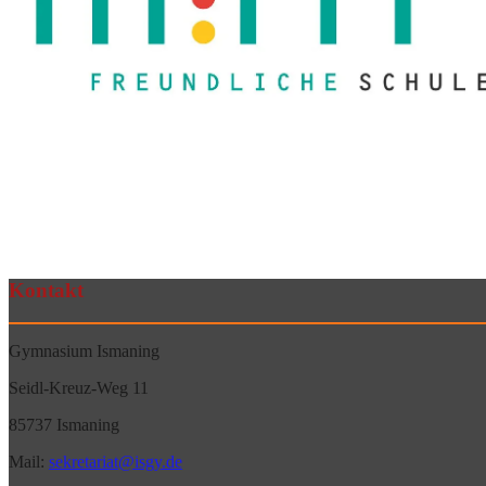
Kontakt
Gymnasium Ismaning
Seidl-Kreuz-Weg 11
85737 Ismaning
Mail:
sekretariat@isgy.de