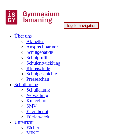
Skip
to
content
Toggle navigation
Gymnasium Ismaning
Über uns
Aktuelles
Ansprechpartner
Schulgebäude
Schulprofil
Schulentwicklung
Klimaschule
Schulgeschichte
Presseschau
Schulfamilie
Schulleitung
Verwaltung
Kollegium
SMV
Elternbeirat
Förderverein
Unterricht
Fächer
MINT