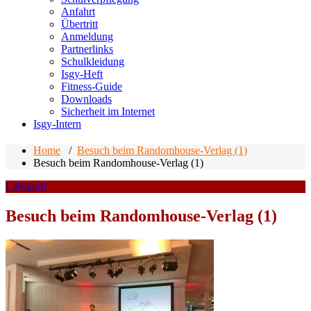
Anfahrt
Übertritt
Anmeldung
Partnerlinks
Schulkleidung
Isgy-Heft
Fitness-Guide
Downloads
Sicherheit im Internet
Isgy-Intern
Home
/
Besuch beim Randomhouse-Verlag (1)
Besuch beim Randomhouse-Verlag (1)
Lehrkraft
Besuch beim Randomhouse-Verlag (1)