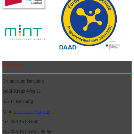
Kontakt
Gymnasium Ismaning
Seidl-Kreuz-Weg 11
85737 Ismaning
Mail:
sekretariat@isgy.de
Tel. 089 15 88 660
Fax 089 15 88 66 – 88 66