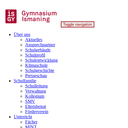
Skip
to
content
Toggle navigation
Gymnasium Ismaning
Über uns
Aktuelles
Ansprechpartner
Schulgebäude
Schulprofil
Schulentwicklung
Klimaschule
Schulgeschichte
Presseschau
Schulfamilie
Schulleitung
Verwaltung
Kollegium
SMV
Elternbeirat
Förderverein
Unterricht
Fächer
MINT