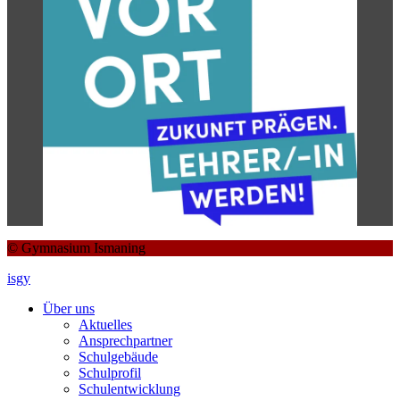
© Gymnasium Ismaning
isgy
Über uns
Aktuelles
Ansprechpartner
Schulgebäude
Schulprofil
Schulentwicklung