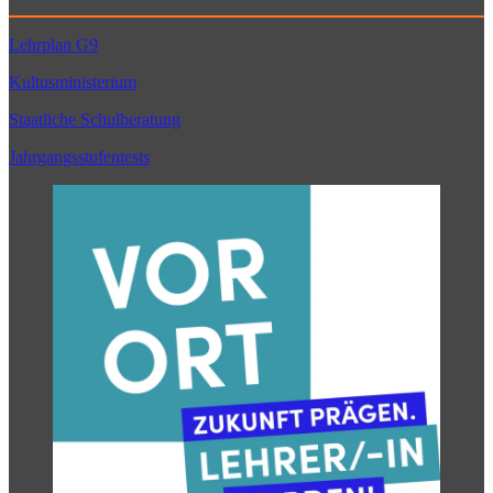
Lehrplan G9
Kultusministerium
Staatliche Schulberatung
Jahrgangsstufentests