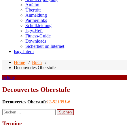
Anfahrt
Übertritt
Anmeldung
Partnerlinks
Schulkleidung
Isgy-Heft
Fitness-Guide
Downloads
Sicherheit im Internet
Isgy-Intern
Home
/
Buch
/
Decouvertes Oberstufe
Schule
Decouvertes Oberstufe
Decouvertes Oberstufe
12-521051-6
Suchen
nach:
Termine