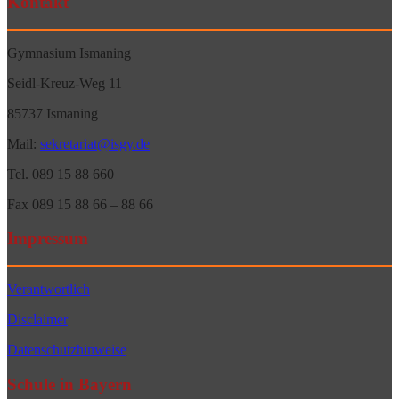
Kontakt
Gymnasium Ismaning
Seidl-Kreuz-Weg 11
85737 Ismaning
Mail:
sekretariat@isgy.de
Tel. 089 15 88 660
Fax 089 15 88 66 – 88 66
Impressum
Verantwortlich
Disclaimer
Datenschutzhinweise
Schule in Bayern