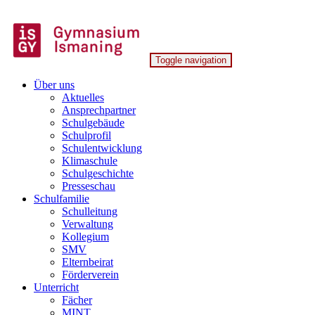
Skip
to
content
Toggle navigation
Gymnasium Ismaning
Über uns
Aktuelles
Ansprechpartner
Schulgebäude
Schulprofil
Schulentwicklung
Klimaschule
Schulgeschichte
Presseschau
Schulfamilie
Schulleitung
Verwaltung
Kollegium
SMV
Elternbeirat
Förderverein
Unterricht
Fächer
MINT