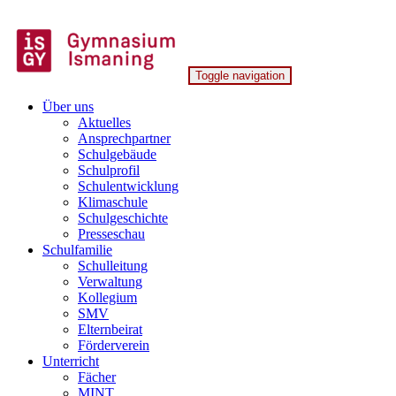
Skip
to
content
Toggle navigation
Gymnasium Ismaning
Über uns
Aktuelles
Ansprechpartner
Schulgebäude
Schulprofil
Schulentwicklung
Klimaschule
Schulgeschichte
Presseschau
Schulfamilie
Schulleitung
Verwaltung
Kollegium
SMV
Elternbeirat
Förderverein
Unterricht
Fächer
MINT