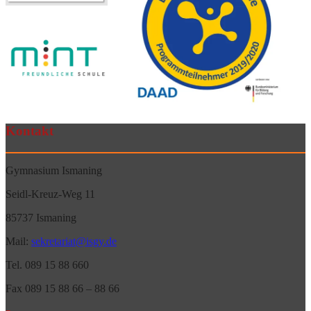
Kontakt
Gymnasium Ismaning
Seidl-Kreuz-Weg 11
85737 Ismaning
Mail:
sekretariat@isgy.de
Tel. 089 15 88 660
Fax 089 15 88 66 – 88 66