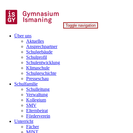
Skip
to
content
Toggle navigation
Gymnasium Ismaning
Über uns
Aktuelles
Ansprechpartner
Schulgebäude
Schulprofil
Schulentwicklung
Klimaschule
Schulgeschichte
Presseschau
Schulfamilie
Schulleitung
Verwaltung
Kollegium
SMV
Elternbeirat
Förderverein
Unterricht
Fächer
MINT