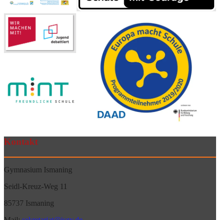
Kontakt
Gymnasium Ismaning
Seidl-Kreuz-Weg 11
85737 Ismaning
Mail:
sekretariat@isgy.de