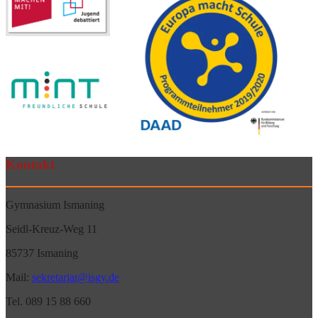
Kontakt
Gymnasium Ismaning
Seidl-Kreuz-Weg 11
85737 Ismaning
Mail:
sekretariat@isgy.de
Tel. 089 15 88 660