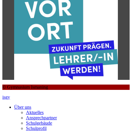
© Gymnasium Ismaning
isgy
Über uns
Aktuelles
Ansprechpartner
Schulgebäude
Schulprofil