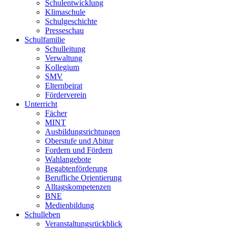
Schulentwicklung
Klimaschule
Schulgeschichte
Presseschau
Schulfamilie
Schulleitung
Verwaltung
Kollegium
SMV
Elternbeirat
Förderverein
Unterricht
Fächer
MINT
Ausbildungsrichtungen
Oberstufe und Abitur
Fordern und Fördern
Wahlangebote
Begabtenförderung
Berufliche Orientierung
Alltagskompetenzen
BNE
Medienbildung
Schulleben
Veranstaltungsrückblick