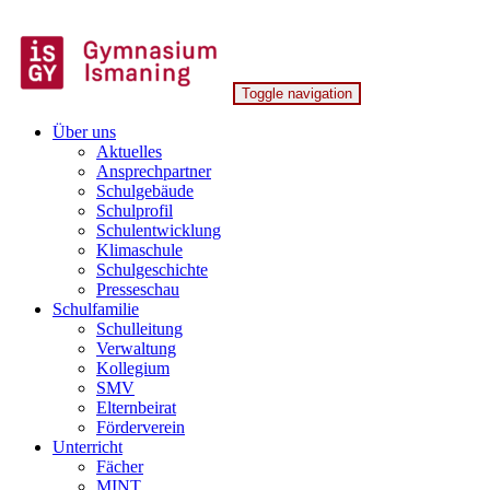
Skip
to
content
Toggle navigation
Gymnasium Ismaning
Über uns
Aktuelles
Ansprechpartner
Schulgebäude
Schulprofil
Schulentwicklung
Klimaschule
Schulgeschichte
Presseschau
Schulfamilie
Schulleitung
Verwaltung
Kollegium
SMV
Elternbeirat
Förderverein
Unterricht
Fächer
MINT