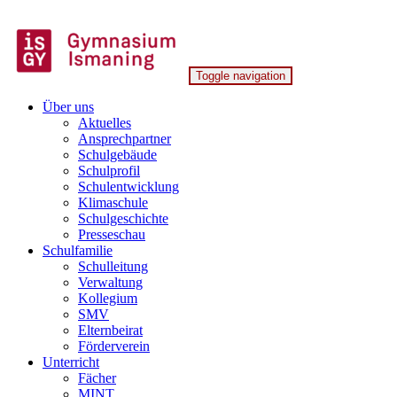
Skip
to
content
Toggle navigation
Gymnasium Ismaning
Über uns
Aktuelles
Ansprechpartner
Schulgebäude
Schulprofil
Schulentwicklung
Klimaschule
Schulgeschichte
Presseschau
Schulfamilie
Schulleitung
Verwaltung
Kollegium
SMV
Elternbeirat
Förderverein
Unterricht
Fächer
MINT