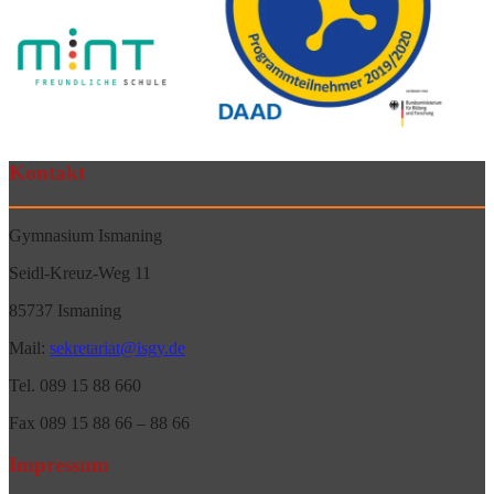
Kontakt
Gymnasium Ismaning
Seidl-Kreuz-Weg 11
85737 Ismaning
Mail:
sekretariat@isgy.de
Tel. 089 15 88 660
Fax 089 15 88 66 – 88 66
Impressum