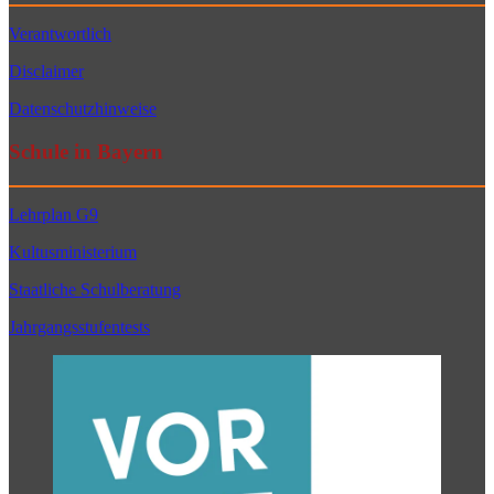
Verantwortlich
Disclaimer
Datenschutzhinweise
Schule in Bayern
Lehrplan G9
Kultusministerium
Staatliche Schulberatung
Jahrgangsstufentests