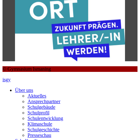
© Gymnasium Ismaning
isgy
Über uns
Aktuelles
Ansprechpartner
Schulgebäude
Schulprofil
Schulentwicklung
Klimaschule
Schulgeschichte
Presseschau