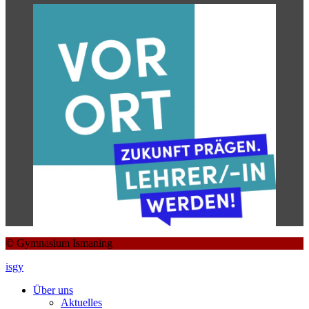
© Gymnasium Ismaning
isgy
Über uns
Aktuelles