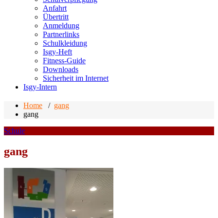
Anfahrt
Übertritt
Anmeldung
Partnerlinks
Schulkleidung
Isgy-Heft
Fitness-Guide
Downloads
Sicherheit im Internet
Isgy-Intern
Home
/
gang
gang
Schule
gang