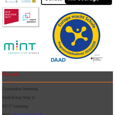
Kontakt
Gymnasium Ismaning
Seidl-Kreuz-Weg 11
85737 Ismaning
Mail:
sekretariat@isgy.de