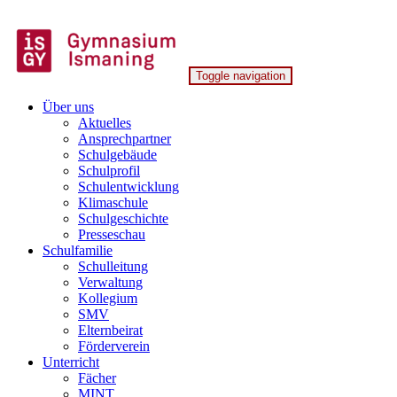
Skip
to
content
Toggle navigation
Gymnasium Ismaning
Über uns
Aktuelles
Ansprechpartner
Schulgebäude
Schulprofil
Schulentwicklung
Klimaschule
Schulgeschichte
Presseschau
Schulfamilie
Schulleitung
Verwaltung
Kollegium
SMV
Elternbeirat
Förderverein
Unterricht
Fächer
MINT