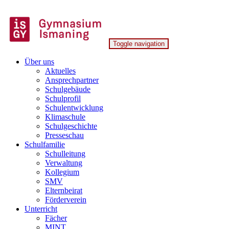
Skip
to
content
Toggle navigation
Gymnasium Ismaning
Über uns
Aktuelles
Ansprechpartner
Schulgebäude
Schulprofil
Schulentwicklung
Klimaschule
Schulgeschichte
Presseschau
Schulfamilie
Schulleitung
Verwaltung
Kollegium
SMV
Elternbeirat
Förderverein
Unterricht
Fächer
MINT