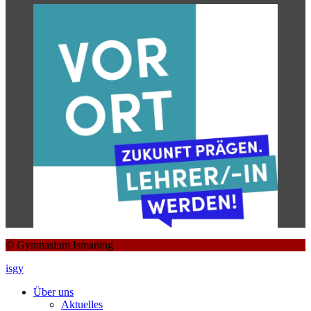
© Gymnasium Ismaning
isgy
Über uns
Aktuelles