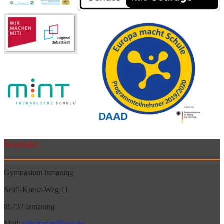
Kontakt
Gymnasium Ismaning
Seidl-Kreuz-Weg 11
85737 Ismaning
Mail:
sekretariat@isgy.de