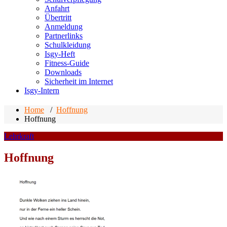
Anfahrt
Übertritt
Anmeldung
Partnerlinks
Schulkleidung
Isgy-Heft
Fitness-Guide
Downloads
Sicherheit im Internet
Isgy-Intern
Home
/
Hoffnung
Hoffnung
Lehrkraft
Hoffnung