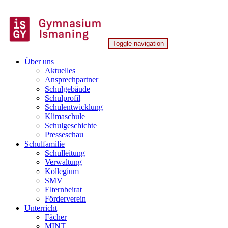
Skip
to
content
Toggle navigation
Gymnasium Ismaning
Über uns
Aktuelles
Ansprechpartner
Schulgebäude
Schulprofil
Schulentwicklung
Klimaschule
Schulgeschichte
Presseschau
Schulfamilie
Schulleitung
Verwaltung
Kollegium
SMV
Elternbeirat
Förderverein
Unterricht
Fächer
MINT