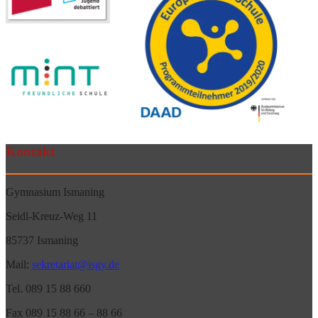
Kontakt
Gymnasium Ismaning
Seidl-Kreuz-Weg 11
85737 Ismaning
Mail:
sekretariat@isgy.de
Tel. 089 15 88 660
Fax 089 15 88 66 – 88 66