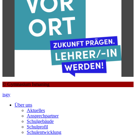
© Gymnasium Ismaning
isgy
Über uns
Aktuelles
Ansprechpartner
Schulgebäude
Schulprofil
Schulentwicklung