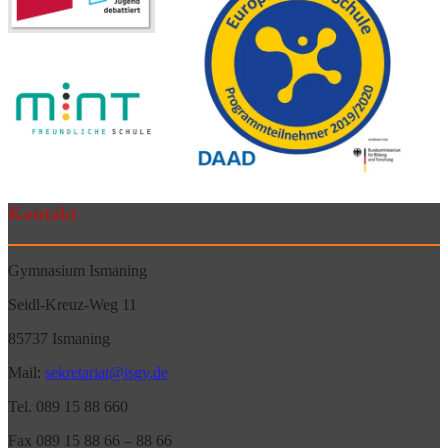
Kontakt
Gymnasium Ismaning
Seidl-Kreuz-Weg 11
85737 Ismaning
Mail:
sekretariat@isgy.de
Tel. 089 15 88 660
Fax 089 15 88 66 – 88 66