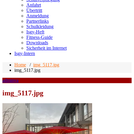
Anfahrt
Übertritt
Anmeldung
Partnerlinks
Schulkleidung
Isgy-Heft
Fitness-Guide
Downloads
Sicherheit im Internet
Isgy-Intern
Home
/
img_5117.jpg
img_5117.jpg
adminva
img_5117.jpg