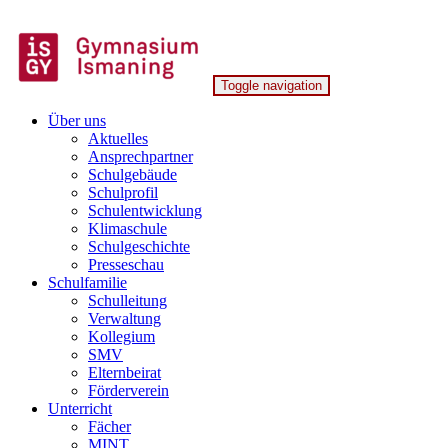
Skip
to
content
Toggle navigation
Gymnasium Ismaning
Über uns
Aktuelles
Ansprechpartner
Schulgebäude
Schulprofil
Schulentwicklung
Klimaschule
Schulgeschichte
Presseschau
Schulfamilie
Schulleitung
Verwaltung
Kollegium
SMV
Elternbeirat
Förderverein
Unterricht
Fächer
MINT