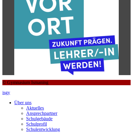
© Gymnasium Ismaning
isgy
Über uns
Aktuelles
Ansprechpartner
Schulgebäude
Schulprofil
Schulentwicklung