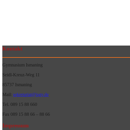
Kontakt
Gymnasium Ismaning
Seidl-Kreuz-Weg 11
85737 Ismaning
Mail:
sekretariat@isgy.de
Tel. 089 15 88 660
Fax 089 15 88 66 – 88 66
Impressum