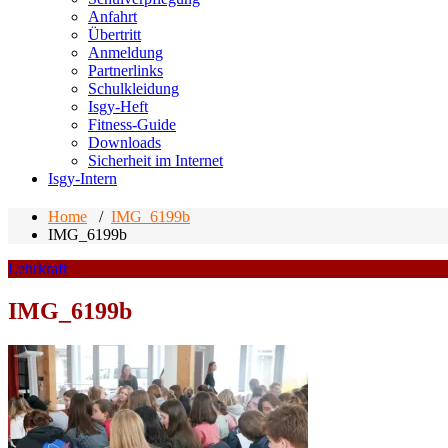
Anfahrt
Übertritt
Anmeldung
Partnerlinks
Schulkleidung
Isgy-Heft
Fitness-Guide
Downloads
Sicherheit im Internet
Isgy-Intern
Home
/
IMG_6199b
IMG_6199b
Lehrkraft
IMG_6199b