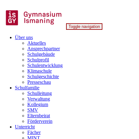
Skip
to
content
Toggle navigation
Gymnasium Ismaning
Über uns
Aktuelles
Ansprechpartner
Schulgebäude
Schulprofil
Schulentwicklung
Klimaschule
Schulgeschichte
Presseschau
Schulfamilie
Schulleitung
Verwaltung
Kollegium
SMV
Elternbeirat
Förderverein
Unterricht
Fächer
MINT