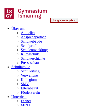
Skip
to
content
Toggle navigation
Gymnasium Ismaning
Über uns
Aktuelles
Ansprechpartner
Schulgebäude
Schulprofil
Schulentwicklung
Klimaschule
Schulgeschichte
Presseschau
Schulfamilie
Schulleitung
Verwaltung
Kollegium
SMV
Elternbeirat
Förderverein
Unterricht
Fächer
MINT