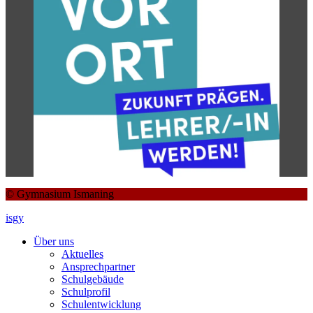
© Gymnasium Ismaning
isgy
Über uns
Aktuelles
Ansprechpartner
Schulgebäude
Schulprofil
Schulentwicklung