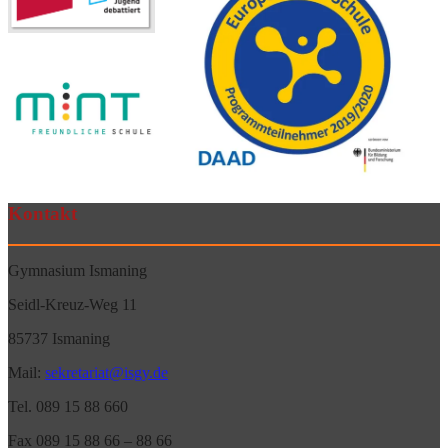
Kontakt
Gymnasium Ismaning
Seidl-Kreuz-Weg 11
85737 Ismaning
Mail:
sekretariat@isgy.de
Tel. 089 15 88 660
Fax 089 15 88 66 – 88 66