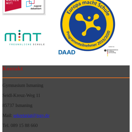
Kontakt
Gymnasium Ismaning
Seidl-Kreuz-Weg 11
85737 Ismaning
Mail:
sekretariat@isgy.de
Tel. 089 15 88 660