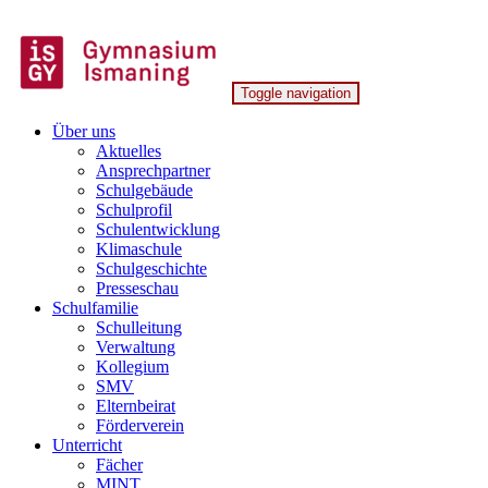
Skip
to
content
Toggle navigation
Gymnasium Ismaning
Über uns
Aktuelles
Ansprechpartner
Schulgebäude
Schulprofil
Schulentwicklung
Klimaschule
Schulgeschichte
Presseschau
Schulfamilie
Schulleitung
Verwaltung
Kollegium
SMV
Elternbeirat
Förderverein
Unterricht
Fächer
MINT