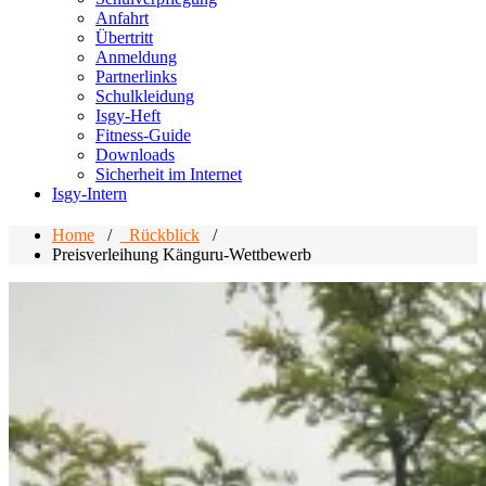
Anfahrt
Übertritt
Anmeldung
Partnerlinks
Schulkleidung
Isgy-Heft
Fitness-Guide
Downloads
Sicherheit im Internet
Isgy-Intern
Home
/
_Rückblick
/
Preisverleihung Känguru-Wettbewerb