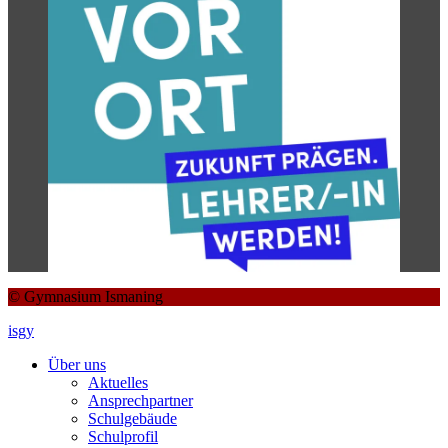
© Gymnasium Ismaning
isgy
Über uns
Aktuelles
Ansprechpartner
Schulgebäude
Schulprofil