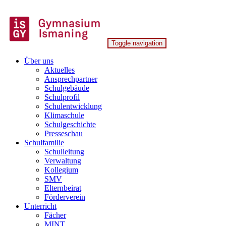
Skip
to
content
Toggle navigation
Gymnasium Ismaning
Über uns
Aktuelles
Ansprechpartner
Schulgebäude
Schulprofil
Schulentwicklung
Klimaschule
Schulgeschichte
Presseschau
Schulfamilie
Schulleitung
Verwaltung
Kollegium
SMV
Elternbeirat
Förderverein
Unterricht
Fächer
MINT