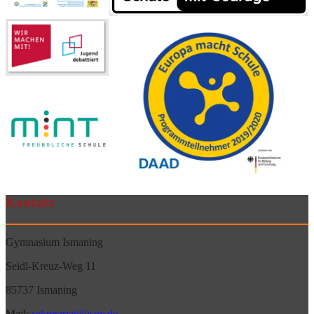
Kontakt
Gymnasium Ismaning
Seidl-Kreuz-Weg 11
85737 Ismaning
Mail:
sekretariat@isgy.de