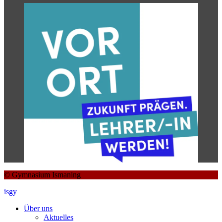
© Gymnasium Ismaning
isgy
Über uns
Aktuelles