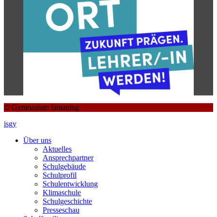
© Gymnasium Ismaning
isgy
Über uns
Aktuelles
Ansprechpartner
Schulgebäude
Schulprofil
Schulentwicklung
Klimaschule
Schulgeschichte
Presseschau