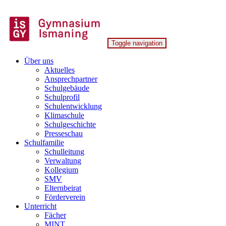
Skip
to
content
Toggle navigation
Gymnasium Ismaning
Über uns
Aktuelles
Ansprechpartner
Schulgebäude
Schulprofil
Schulentwicklung
Klimaschule
Schulgeschichte
Presseschau
Schulfamilie
Schulleitung
Verwaltung
Kollegium
SMV
Elternbeirat
Förderverein
Unterricht
Fächer
MINT