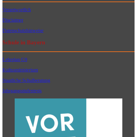
Verantwortlich
Disclaimer
Datenschutzhinweise
Schule in Bayern
Lehrplan G9
Kultusministerium
Staatliche Schulberatung
Jahrgangsstufentests