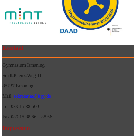
Kontakt
Gymnasium Ismaning
Seidl-Kreuz-Weg 11
85737 Ismaning
Mail:
sekretariat@isgy.de
Tel. 089 15 88 660
Fax 089 15 88 66 – 88 66
Impressum