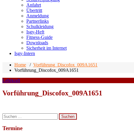
Anfahrt
Übertritt
Anmeldung
Partnerlinks
Schulkleidung
Isgy-Heft
Fitness-Guide
Downloads
Sicherheit im Internet
Isgy-Intern
Home
/
Vorführung_Discofox_009A1651
Vorführung_Discofox_009A1651
Lehrkraft
Vorführung_Discofox_009A1651
Suchen
nach:
Termine