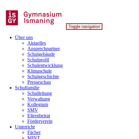
Skip
to
content
Toggle navigation
Gymnasium Ismaning
Über uns
Aktuelles
Ansprechpartner
Schulgebäude
Schulprofil
Schulentwicklung
Klimaschule
Schulgeschichte
Presseschau
Schulfamilie
Schulleitung
Verwaltung
Kollegium
SMV
Elternbeirat
Förderverein
Unterricht
Fächer
MINT