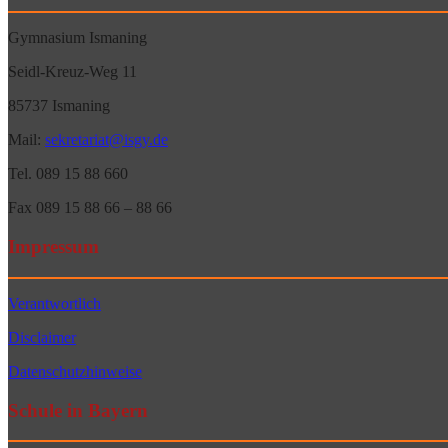
Gymnasium Ismaning
Seidl-Kreuz-Weg 11
85737 Ismaning
Mail:
sekretariat@isgy.de
Tel. 089 15 88 660
Fax 089 15 88 66 – 88 66
Impressum
Verantwortlich
Disclaimer
Datenschutzhinweise
Schule in Bayern